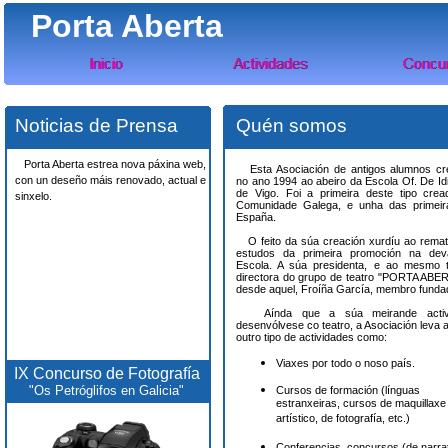
Porta Aberta
Noticias de Prensa
Quén somos
Porta Aberta estrea nova páxina web,
Esta Asociación de antigos alumnos cr
con un deseño máis renovado, actual e
no ano 1994 ao abeiro da Escola Of. De I
de Vigo. Foi a primeira deste tipo cre
sinxelo.
Comunidade Galega, e unha das primeir
España.
O feito da súa creación xurdíu ao rema
estudos da primeira promoción na deva
Escola. A súa presidenta, e ao mesmo 
directora do grupo de teatro "PORTA ABE
desde aquel, Froíña García, membro funda
Aínda que a súa meirande activ
desenvólvese co teatro, a Asociación leva 
outro tipo de actividades como:
Viaxes por todo o noso país.
IX Concurso de Fotografía
"Os Petróglifos en Galicia"
Cursos de formación (línguas
estranxeiras, cursos de maquillaxe
artístico, de fotografía, etc.)
Conferencias, concursos (de narrat